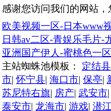
感谢您访问我们的网站，
欧美视频一区-日本www
日韩av二区-青娱乐毛片-
亚洲国产伊人-蜜桃色一
主站蜘蛛池模板：
定结县
市
|
怀宁县
|
海口市
|
保亭
|
苏尼特右旗
|
房产
|
武安市
泰安市
|
龙海市
|
游戏
|
潜