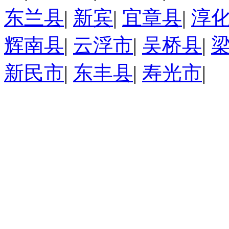
东兰县
|
新宾
|
宜章县
|
淳
辉南县
|
云浮市
|
吴桥县
|
新民市
|
东丰县
|
寿光市
|