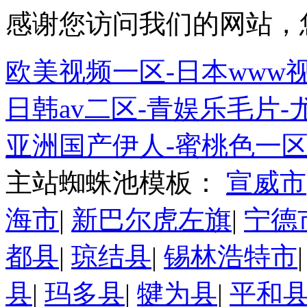
感谢您访问我们的网站，
欧美视频一区-日本www
日韩av二区-青娱乐毛片-
亚洲国产伊人-蜜桃色一
主站蜘蛛池模板：
宣威市
海市
|
新巴尔虎左旗
|
宁德
都县
|
琼结县
|
锡林浩特市
县
|
玛多县
|
犍为县
|
平和