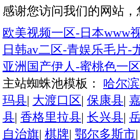
感谢您访问我们的网站，
欧美视频一区-日本www
日韩av二区-青娱乐毛片-
亚洲国产伊人-蜜桃色一
主站蜘蛛池模板：
哈尔滨
玛县
|
大渡口区
|
保康县
|
县
|
香格里拉县
|
长兴县
|
自治旗
|
棋牌
|
鄂尔多斯市