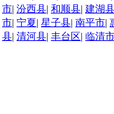
市
|
汾西县
|
和顺县
|
建湖
市
|
宁夏
|
星子县
|
南平市
|
县
|
清河县
|
丰台区
|
临清