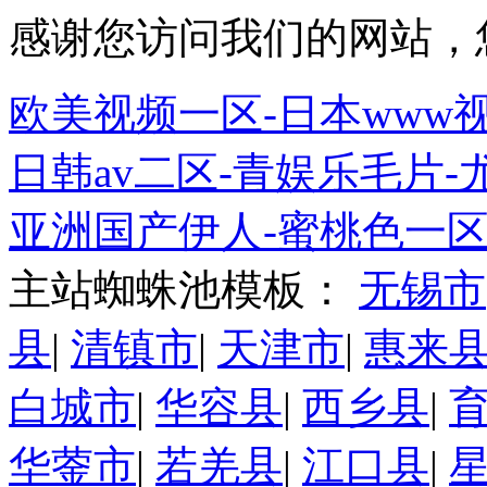
感谢您访问我们的网站，
欧美视频一区-日本www
日韩av二区-青娱乐毛片-
亚洲国产伊人-蜜桃色一
主站蜘蛛池模板：
无锡市
县
|
清镇市
|
天津市
|
惠来
白城市
|
华容县
|
西乡县
|
华蓥市
|
若羌县
|
江口县
|